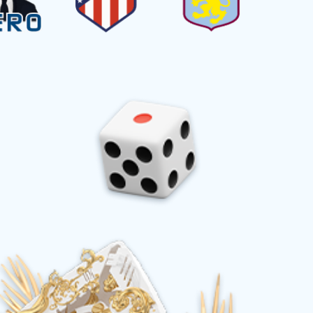
平台
焦全球体育用户的实时信
入口用户喜爱。
制运营，平台数据透明、交易流程规范，长期
系统，持续服务全球数百万用户，树立良好品