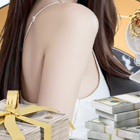
持续优化，数据
口 已服务覆盖东南亚、欧
平台基于用户行为分析，不
配的服务能力。
能算法与赛事数据，为用
互动价值。
为什么全球用户都信赖星空入口
站式的信息服务提供商。从实时数据同步到安全机