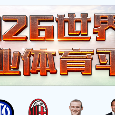
全天更新 ·
星
无论您身在何处，
星空入口A
体验。
下载客户端
网页