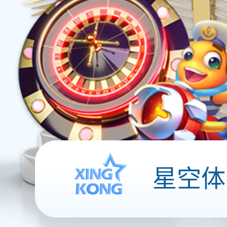
终
7x24 小时客服支持
数据隐私
无论是深夜浏览还是假期咨询，我
全站采用银行级 S
们的专业客服团队全年在线，提供
动态防护系统，
多语种支持，第一时间响应各类技
行为进行多重加
术及账户问题，保障服务不间断。
安全、可靠、透
台