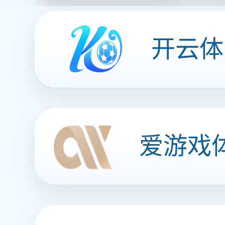
体育直播
涵盖足球、篮球、网球等项目的全球赛事直播，
高清画质、低延迟体验，适合追求流畅观赛的用
户。