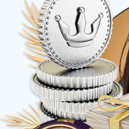
多语言，多区域
支持多语种界面与主流货币结算方式，星空入
洲、中东等重点市场，具备全球运营与本地适
我们不仅是体育赛事数据平台，更是一