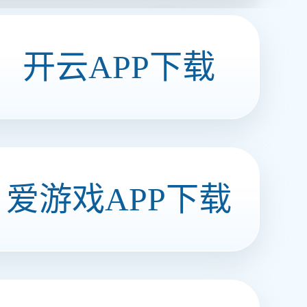
态
数据中心
整合历史战绩、球员状态与赛事趋势，星空入口
为专业用户提供多维度分析支持。