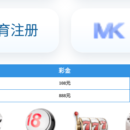
星空入口 · 应用版本更新日志
每一次更新，都是为提供更高效、更沉浸式的赛事体验而前行。
的性能压力。
配主流网络环境。
快速回放。
化。
。